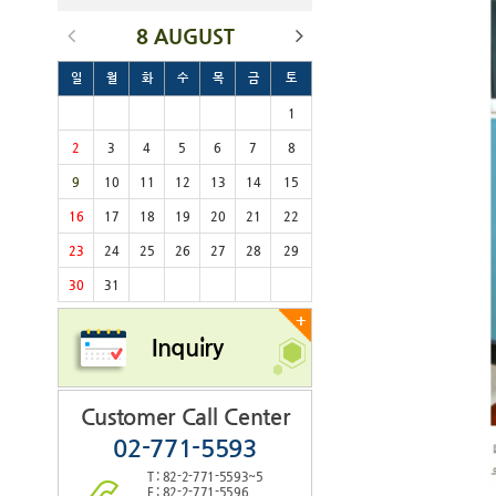
8 AUGUST
일
월
화
수
목
금
토
1
2
3
4
5
6
7
8
9
10
11
12
13
14
15
16
17
18
19
20
21
22
23
24
25
26
27
28
29
30
31
+
Inquiry
Customer Call Center
02-771-5593
T : 82-2-771-5593~5
F : 82-2-771-5596