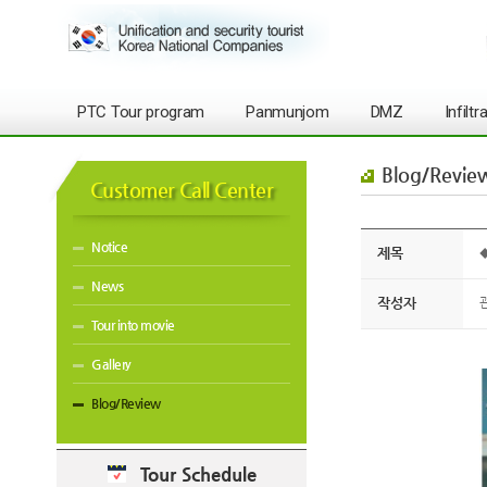
PTC Tour program
Panmunjom
DMZ
Infilt
Blog/Revie
Customer Call Center
Notice
제목
◆
News
작성자
Tour into movie
Gallery
Blog/Review
Tour Schedule