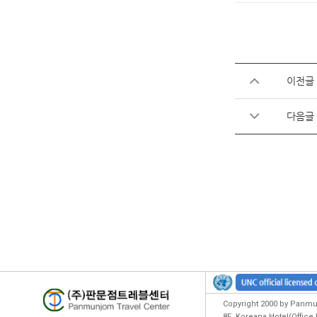
이전글
다음글
Copyright 2000 by Panmun
8F ,Koreana Hotel(Offic