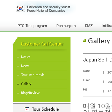
PTC Tour program
Panmunjom
DMZ
Infilt
Gallery
Customer Call Center
Notice
Japan Self-
News
Date
|
20
Tour into movie
User
|
ad
Gallery
Hit
|
47
Blog/Review
매월 10
Tour Schedule