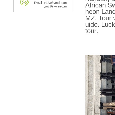
E-mail : ptcjsa@gmail.com,
African Sw
jsa33@korea.com
heon Land
MZ. Tour 
uide. Luck
tour.