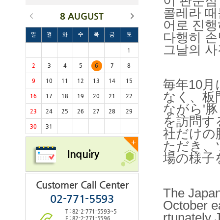
이 판문점
콜레라 때
8 AUGUST
어로 진행
다행히 손
일
월
화
수
목
금
토
그날의 사
1
2
3
4
5
6
7
8
9
10
11
12
13
14
15
毎年10
なく、板
16
17
18
19
20
21
22
ながら'
23
24
25
26
27
28
29
を訪問す
30
31
社だけの
+
ただき、
Inquiry
場の様子
Customer Call Center
The Japan
02-771-5593
October e
T : 82-2-771-5593~5
rtunately
F : 82-2-771-5596