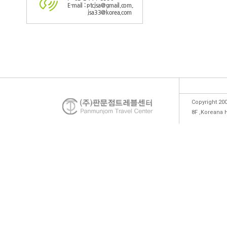
E-mail : ptcjsa@gmail.com,
jsa33@korea.com
Copyright 200
8F ,Koreana 