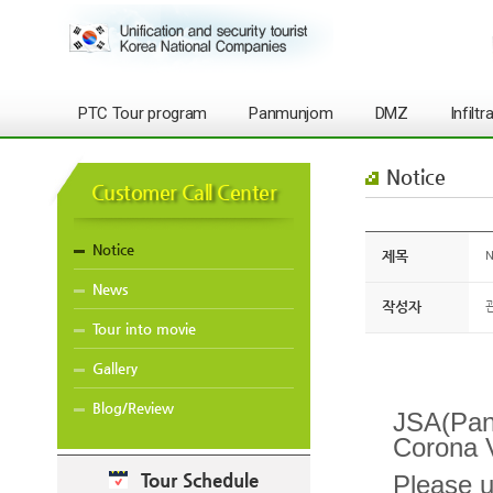
PTC Tour program
Panmunjom
DMZ
Infilt
Notice
Customer Call Center
Notice
제목
N
News
작성자
Tour into movie
Gallery
Blog/Review
JSA(Pan
Corona V
Tour Schedule
Please u