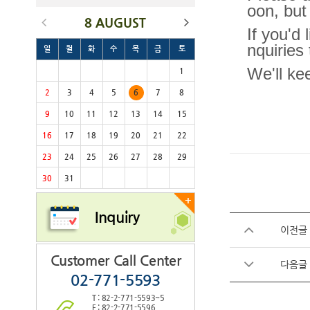
oon, but
8 AUGUST
If you'd
nquiries
일
월
화
수
목
금
토
We'll ke
1
2
3
4
5
6
7
8
9
10
11
12
13
14
15
16
17
18
19
20
21
22
23
24
25
26
27
28
29
30
31
+
Inquiry
이전글
Customer Call Center
다음글
02-771-5593
T : 82-2-771-5593~5
F : 82-2-771-5596