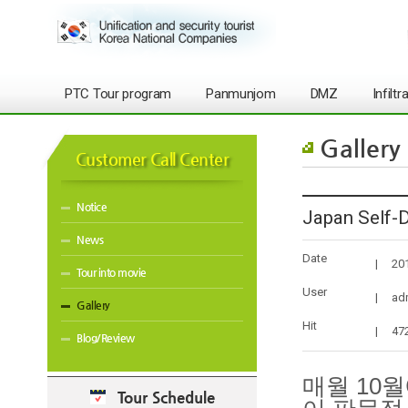
PTC Tour program
Panmunjom
DMZ
Infilt
Gallery
Customer Call Center
Notice
Japan Self-
News
Date
|
20
Tour into movie
User
|
ad
Gallery
Hit
|
47
Blog/Review
매월 10
Tour Schedule