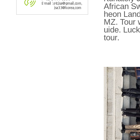
E-mail : ptcjsa@gmail.com,
African Sw
jsa33@korea.com
heon Land
MZ. Tour 
uide. Luck
tour.