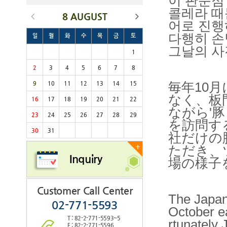
이 판문점
콜레라 때
8 AUGUST
어로 진행
다행히 손
일
월
화
수
목
금
토
그날의 사
1
2
3
4
5
6
7
8
9
10
11
12
13
14
15
毎年10
なく、板
16
17
18
19
20
21
22
ながら'
23
24
25
26
27
28
29
を訪問す
30
31
社だけの
+
ただき、
Inquiry
場の様子
Customer Call Center
The Japan
02-771-5593
October e
T : 82-2-771-5593~5
rtunately
F : 82-2-771-5596