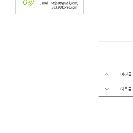
E-mail : ptcjsa@gmail.com,
jsa33@korea.com
이전글
다음글