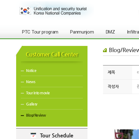
PTC Tour program
Panmunjom
DMZ
Infilt
Blog/Revie
Customer Call Center
Notice
제목
c
News
작성자
Tour into movie
Gallery
Blog/Review
Tour Schedule