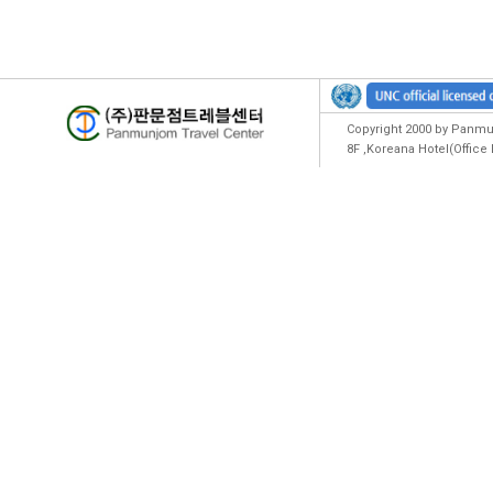
Copyright 2000 by Panmun
8F ,Koreana Hotel(Offic