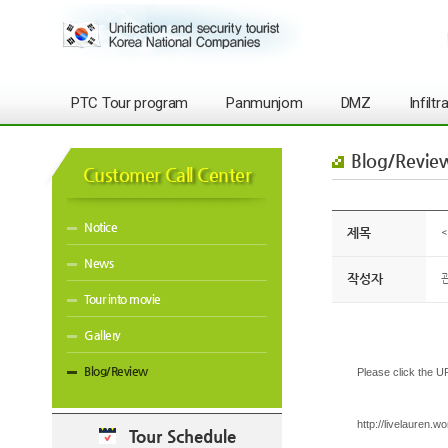
PTC Tour program
Panmunjom
DMZ
Infilt
Blog/Revie
Customer Call Center
Notice
제목
<
News
작성자
Tour into movie
Gallery
Blog/Review
Please click the 
http://livelauren.
Tour Schedule