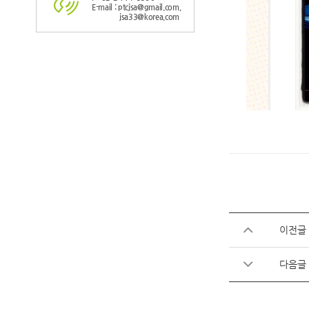
E-mail : ptcjsa@gmail.com,
jsa33@korea.com
이전글
다음글