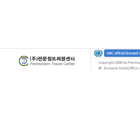
Copyright 2000 by Panmun
8F ,Koreana Hotel(Offic