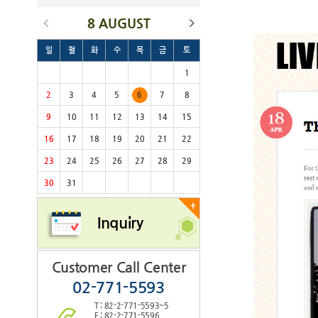
8 AUGUST
일
월
화
수
목
금
토
1
2
3
4
5
6
7
8
9
10
11
12
13
14
15
16
17
18
19
20
21
22
23
24
25
26
27
28
29
30
31
+
Inquiry
Customer Call Center
02-771-5593
T : 82-2-771-5593~5
F : 82-2-771-5596