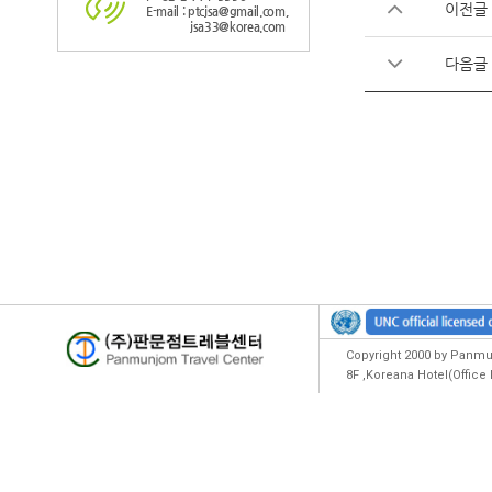
이전글
E-mail : ptcjsa@gmail.com,
jsa33@korea.com
다음글
Copyright 2000 by Panmun
8F ,Koreana Hotel(Offic