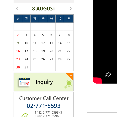
8 AUGUST
일
월
화
수
목
금
토
1
2
3
4
5
6
7
8
9
10
11
12
13
14
15
16
17
18
19
20
21
22
23
24
25
26
27
28
29
30
31
+
Inquiry
Customer Call Center
02-771-5593
T : 82-2-771-5593~5
F : 82-2-771-5596