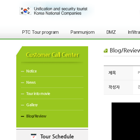
PTC Tour program
Panmunjom
DMZ
Infilt
Blog/Revie
Customer Call Center
Notice
제목
P
News
작성자
Tour into movie
Gallery
Blog/Review
Tour Schedule