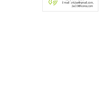
E-mail : ptcjsa@gmail.com,
jsa33@korea.com