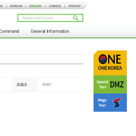
SE
|
KOREAN
|
ENGLISH
|
CHINESE
|
SITEMAP
s Command
General Information
조회수
45361