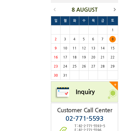
8 AUGUST
일
월
화
수
목
금
토
1
2
3
4
5
6
7
8
9
10
11
12
13
14
15
16
17
18
19
20
21
22
23
24
25
26
27
28
29
30
31
+
Inquiry
Customer Call Center
02-771-5593
T : 82-2-771-5593~5
F : 82-2-771-5596