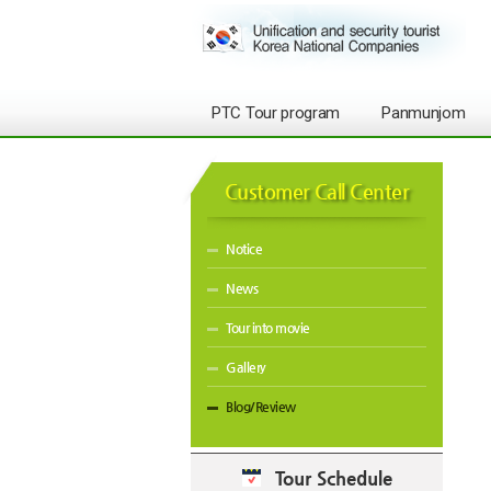
PTC Tour program
Panmunjom
Customer Call Center
Notice
News
Tour into movie
Gallery
Blog/Review
Tour Schedule