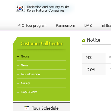
PTC Tour program
Panmunjom
DMZ
Infilt
Notice
Customer Call Center
Notice
제목
W
News
작성자
Tour into movie
Gallery
Blog/Review
Tour Schedule