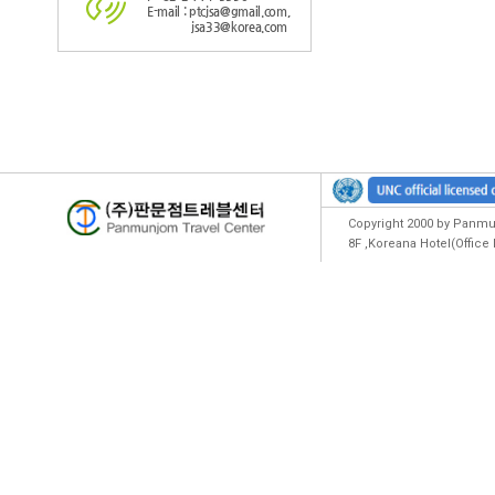
E-mail : ptcjsa@gmail.com,
jsa33@korea.com
Copyright 2000 by Panmun
8F ,Koreana Hotel(Offic